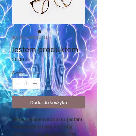
SKU: 364215375135191
Jestem produktem
Cena
20,00 zł
Sztuk
*
Dodaj do koszyka
Jestem opisem produktu. Jestem 
doskonałym miejscem, aby 
dodać więcej szczegółów na 