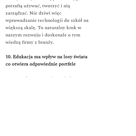
potrafią używać, tworzyć i nią 
zarządzać. Nie dziwi więc 
wprowadzanie technologii do szkół na 
większą skalę. To naturalny krok w 
naszym rozwoju i doskonale o tym 
wiedzą firmy z branży. 
10. Edukacja ma wpływ na losy świata 
co otwiera odpowiednie portfele
W gospodarce opartej na wiedzy 
(
knowledge economy
) to właśnie 
wiedza jest produktem, który napędza 
rozwój. Edukacja jest też 
najskuteczniejszą bronią w walce z 
ubóstwem i wykluczeniem 
społecznym. Nie od dziś wiadomo, że 
edukacja to podstawa potęgi i 