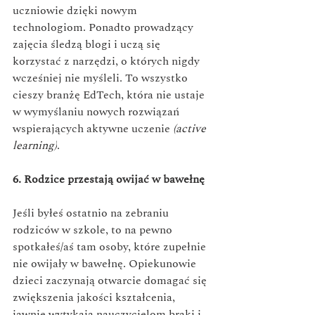
uczniowie dzięki nowym 
technologiom. Ponadto prowadzący 
zajęcia śledzą blogi i uczą się 
korzystać z narzędzi, o których nigdy 
wcześniej nie myśleli. 
To wszystko 
cieszy branżę EdTech, która nie ustaje 
w wymyślaniu nowych rozwiązań 
wspierających aktywne uczenie 
(active 
learning)
. 
6. Rodzice przestają owijać w bawełnę
Jeśli byłeś ostatnio na zebraniu 
rodziców w szkole, to na pewno 
spotkałeś/aś tam osoby, które zupełnie 
nie owijały w bawełnę. Opiekunowie 
dzieci zaczynają otwarcie domagać się 
zwiększenia jakości kształcenia, 
jawnie wytykają nauczycielom braki i 