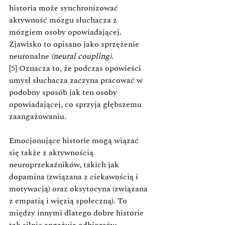
historia może synchronizować 
aktywność mózgu słuchacza z 
mózgiem osoby opowiadającej. 
Zjawisko to opisano jako sprzężenie 
neuronalne 
(neural coupling)
. 
[5]
Oznacza to, że podczas opowieści 
umysł słuchacza zaczyna pracować w 
podobny sposób jak ten osoby 
opowiadającej, co sprzyja głębszemu 
zaangażowaniu.
Emocjonujące historie mogą wiązać 
się także z aktywnością 
neuroprzekaźników, takich jak 
dopamina (związana z ciekawością i 
motywacją) oraz oksytocyna (związana 
z empatią i więzią społeczną). To 
między innymi dlatego dobre historie 
tak silnie angażują odbiorców.