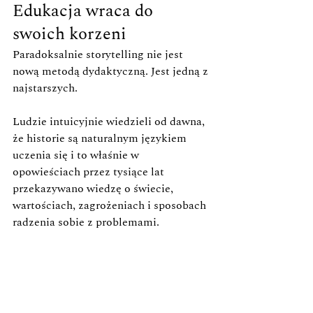
Edukacja wraca do 
swoich korzeni
Paradoksalnie storytelling nie jest 
nową metodą dydaktyczną. Jest jedną z 
najstarszych. 
Ludzie intuicyjnie wiedzieli od dawna, 
że historie są naturalnym językiem 
uczenia się i to właśnie w 
opowieściach przez tysiące lat 
przekazywano wiedzę o świecie, 
wartościach, zagrożeniach i sposobach 
radzenia sobie z problemami.
Posłuchajmy zatem mądrości 
przodków i wykorzystajmy historie 
jako skuteczną edukacyjną przynętę. 
Obiecuję, że niejeden uczeń da się na 