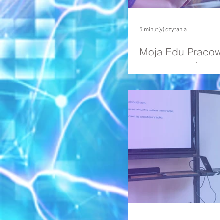
5 minut(y) czytania
Moja Edu Pracow
porzucamy kursy