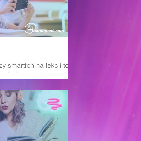
zy smartfon na lekcji to
zegląd strategii różnych