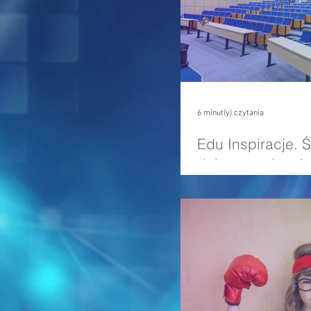
6 minut(y) czytania
Edu Inspiracje. 
dobrze podanej t