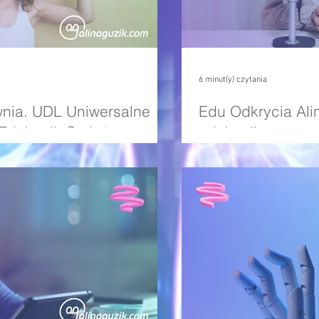
6 minut(y) czytania
nia. UDL Uniwersalne
Edu Odkrycia Alin
Edukacji. Co już
edukacji
 o tym nie wiemy?