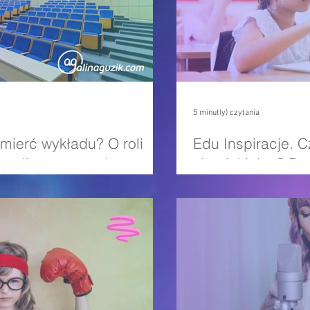
5 minut(y) czytania
Śmierć wykładu? O roli
Edu Inspiracje. C
eorii w nauczaniu
zło piekielne? Pr
krajów