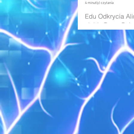
4 minut(y) czytania
Edu Odkrycia Ali
slajdy PowerPoin