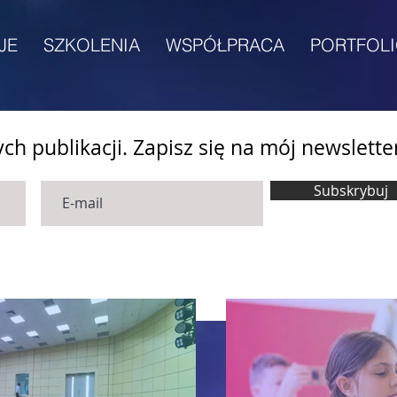
JE
SZKOLENIA
WSPÓŁPRACA
PORTFOL
h publikacji. Zapisz się na mój newslette
Subskrybuj