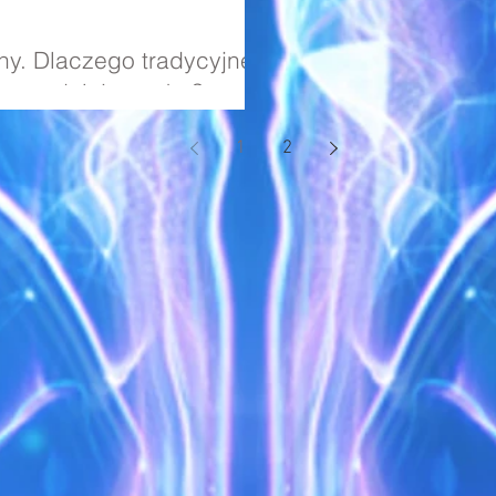
ny. Dlaczego tradycyjne
t utrudniają naukę?
1
2