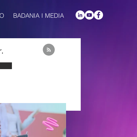
IO
BADANIA I MEDIA
r.