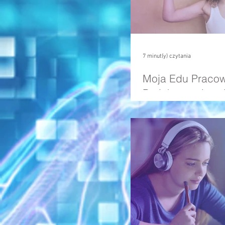
7 minut(y) czytania
Moja Edu Pracow
Projektowanie w 
stosujemy, tylko