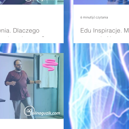
6 minut(y) czytania
nia. Dlaczego
Edu Inspiracje. 
 e-learningowe?
czasach AI