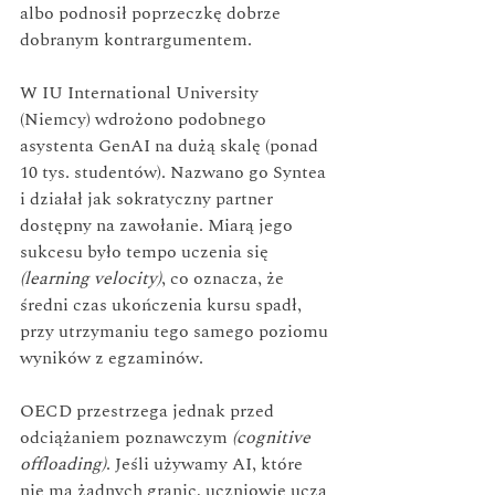
albo podnosił poprzeczkę dobrze 
dobranym kontrargumentem.
W IU International University 
(Niemcy) wdrożono podobnego 
asystenta GenAI na dużą skalę (ponad 
10 tys. studentów). Nazwano go Syntea 
i działał jak sokratyczny partner 
dostępny na zawołanie. Miarą jego 
sukcesu było tempo uczenia się 
(learning velocity)
, co oznacza, że 
średni czas ukończenia kursu spadł, 
przy utrzymaniu tego samego poziomu 
wyników z egzaminów.
OECD przestrzega jednak przed 
odciążaniem poznawczym 
(cognitive 
offloading)
. Jeśli używamy AI, które 
nie ma żadnych granic, uczniowie uczą 