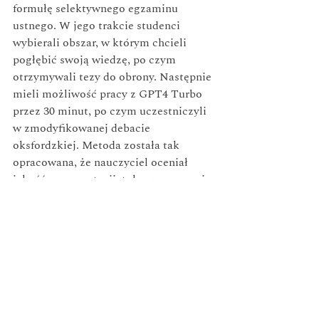
formułę selektywnego egzaminu 
ustnego. W jego trakcie studenci 
wybierali obszar, w którym chcieli 
pogłębić swoją wiedzę, po czym 
otrzymywali tezy do obrony. Następnie 
mieli możliwość pracy z GPT4 Turbo 
przez 30 minut, po czym uczestniczyli 
w zmodyfikowanej debacie 
oksfordzkiej. Metoda została tak 
opracowana, że nauczyciel oceniał 
jakość argumentacji, tok rozumowania 
oraz umiejętność pracy ze źródłami.
Co z tego wynika?
W raporcie przywołano ważny 
eksperyment przeprowadzony w 
Turcji. Choć badanie dotyczyło 
uczniów szkół średnich, jego wyniki są 
istotne także dla szkolnictwa 