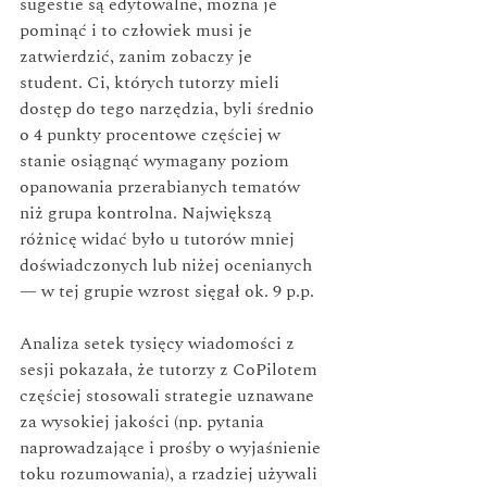
sugestie są edytowalne, można je 
pominąć i to człowiek musi je 
zatwierdzić, zanim zobaczy je 
student. Ci, których tutorzy mieli 
dostęp do tego narzędzia, byli średnio 
o 4 punkty procentowe częściej w 
stanie osiągnąć wymagany poziom 
opanowania przerabianych tematów 
niż grupa kontrolna. Największą 
różnicę widać było u tutorów mniej 
doświadczonych lub niżej ocenianych 
— w tej grupie wzrost sięgał ok. 9 p.p.
Analiza setek tysięcy wiadomości z 
sesji pokazała, że tutorzy z CoPilotem 
częściej stosowali strategie uznawane 
za wysokiej jakości (np. pytania 
naprowadzające i prośby o wyjaśnienie 
toku rozumowania), a rzadziej używali 