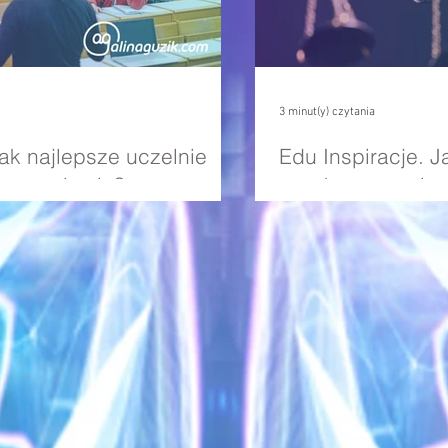
3 minut(y) czytania
Jak najlepsze uczelnie
Edu Inspiracje. J
 uczenie się?
wyrok w sprawie