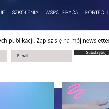
JE
SZKOLENIA
WSPÓŁPRACA
PORTFOL
h publikacji. Zapisz się na mój newslette
Subskrybuj