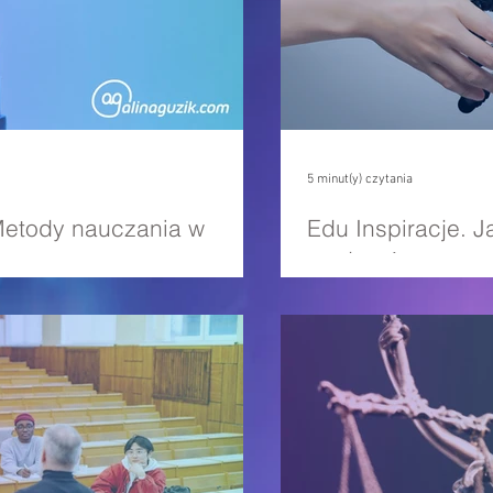
5 minut(y) czytania
 Metody nauczania w
Edu Inspiracje. 
studentów w erze