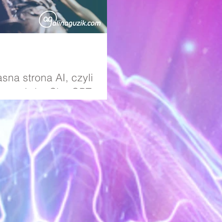
asna strona AI, czyli
 przeciwko ChatGPT