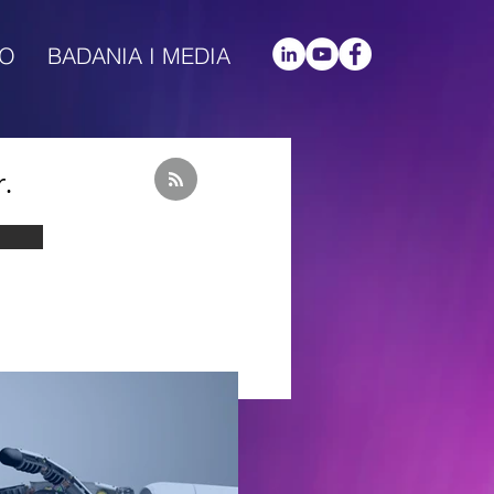
IO
BADANIA I MEDIA
r.