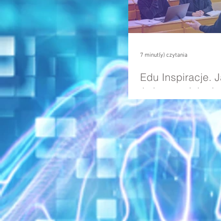
7 minut(y) czytania
Edu Inspiracje. 
świata projektują