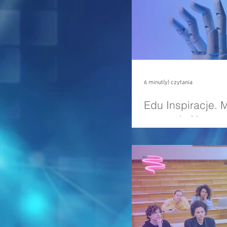
6 minut(y) czytania
Edu Inspiracje.
czasach AI